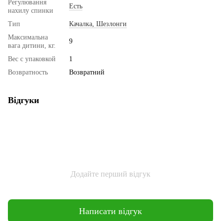
Регулювання
Есть
нахилу спинки
Тип
Качалка, Шезлонги
Максимальна
9
вага дитини, кг.
Вес с упаковкой
1
Возвратность
Возвратний
Відгуки
Додайте перший відгук
Написати відгук