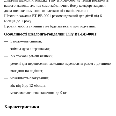
Дитячий шезлонг-гойдалка Tilly BT-BB-0001 не тільки розважить
вашого малюка, але так само забезпечить йому комфорт завдяки
двом положенням спинки «лежачи »і« напівлежачи ».
Шезлонг-качалка BT-BB-0001 рекомендований для дітей від 6
місяців до 1 року.
Ігровий мобіль знімний і не буде заважати при годуванні.
Особливості шезлонга-гойдалки Tilly BT-BB-0001:
5 положень спинки;
знімна дуга з іграшками;
3-х точкові ремені безпеки;
ремені для перенесення, можливо переносити разом з дитиною;
вкладиш на сидіння;
можливість блокування;
вік від 6 до 12 місяців;
максимальне навантаження: до 9 кг.
Характеристики