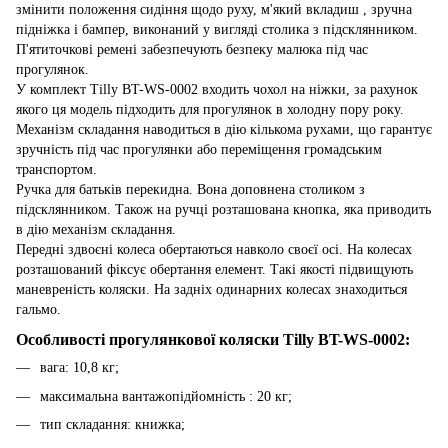
змінити положення сидіння щодо руху, м'який вкладиш , зручна
підніжка і бампер, виконаний у вигляді столика з підсклянником.
П'ятиточкові ремені забезпечують безпеку малюка під час
прогулянок.
У комплект Tilly BT-WS-0002 входить чохол на ніжки, за рахунок
якого ця модель підходить для прогулянок в холодну пору року.
Механізм складання наводиться в дію кількома рухами, що гарантує
зручність під час прогулянки або переміщення громадським
транспортом.
Ручка для батьків перекидна. Вона доповнена столиком з
підсклянником. Також на ручці розташована кнопка, яка приводить
в дію механізм складання.
Передні здвоєні колеса обертаються навколо своєї осі. На колесах
розташований фіксує обертання елемент. Такі якості підвищують
маневреність коляски. На задніх одинарних колесах знаходиться
гальмо.
Особливості прогулянкової коляски Tilly BT-WS-0002:
вага: 10,8 кг;
максимальна вантажопідйомність : 20 кг;
тип складання: книжка;