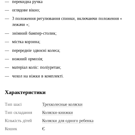
перекидна ручка
оглядове вікно;
3 положення регулювання спинки, включаючи положення «
лежачи »;
знімний бампер-столик;
містка корзина;
перередніе здвоєні колеса;
ножний ормозія;
матеріал коліс: поліуретан;
чохол на ніжки в комплекті.
Характеристики
Тип шасі
Трехколесные коляски
Тип складання
Коляски-книжки
Кількість дітей
Коляски для одного ребенка
Кошик
Є