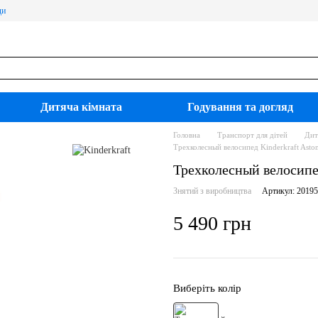
ди
Дитяча кімната
Годування та догляд
Головна
Транспорт для дітей
Дит
Трехколесный велосипед Kinderkraft As
Трехколесный велосип
Знятий з виробництва
Артикул: 2019
5 490 грн
Виберіть колір