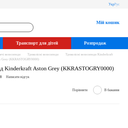
Укр
Рус
Мій кошик
Транспорт для дітей
Розпродаж
ячі велосипеди
Триколісні велосипеди
Триколісні велосипеди Kinderkraft
ton Grey (KKRASTOGRY0000)
ед Kinderkraft Aston Grey (KKRASTOGRY0000)
58
Написати відгук
Порівняти
В бажання