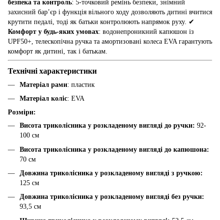
безпека та контроль
: 5-точковий ремінь безпеки, знімний
захисний бар’єр і функція вільного ходу дозволяють дитині вчитися
крутити педалі, тоді як батьки контролюють напрямок руху. ✔
Комфорт у будь-яких умовах
: водонепроникний капюшон із
UPF50+, телескопічна ручка та амортизовані колеса EVA гарантують
комфорт як дитині, так і батькам.
Технічні характеристики
Матеріал рами
: пластик
Матеріал коліс
: EVA
Розміри:
Висота триколісника у розкладеному вигляді до ручки:
92-
100 см
Висота триколісника у розкладеному вигляді до капюшона:
70 см
Довжина триколісника у розкладеному вигляді з ручкою:
125 см
Довжина триколісника у розкладеному вигляді без ручки:
93,5 см