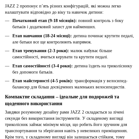
JAZZ 2 пропонує п’ять різних конфігурацій, які можна легко
налаштувати відповідно до віку та навичок дитини:
Початковий етап (9-18 місяців):
повний контроль з боку
батьків і додатковий захист для найменших.
Етап навчання (18-24 місяці):
дитина починає крутити педалі,
але батьки все ще контролюють напрямок.
Етап тренування (2-3 роки):
малюк набуває більше
самостійності, вчиться керувати та крутити педалі.
Етап самостійності (3-4 роки):
дитина їздить на триколіснику
без допомоги батьків.
Етап майстерності (4-5 років):
трансформація у велосипед-
балансир для більш досвідчених маленьких велосипедистів.
Компактне складання – ідеальне для подорожей та
щоденного використання
Завдяки розумному дизайну рами JAZZ 2 складається за лічені
секунди без використання інструментів. У складеному вигляді
триколісник займає мінімум місця, що робить його зручним для
транспортування та зберігання навіть у невеликих приміщеннях.
Крім того, у складеному вигляді він залишається стійким, тому