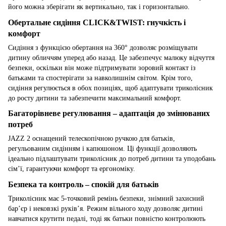
його можна зберігати як вертикально, так і горизонтально.
Обертальне сидіння CLICK&TWIST: гнучкість і
комфорт
Сидіння з функцією обертання на 360° дозволяє розміщувати
дитину обличчям уперед або назад. Це забезпечує малюку відчуття
безпеки, оскільки він може підтримувати зоровий контакт із
батьками та спостерігати за навколишнім світом. Крім того,
сидіння регулюється в обох позиціях, щоб адаптувати триколісник
до росту дитини та забезпечити максимальний комфорт.
Багаторівневе регулювання – адаптація до змінюваних
потреб
JAZZ 2 оснащений телескопічною ручкою для батьків,
регульованим сидінням і капюшоном. Ці функції дозволяють
ідеально підлаштувати триколісник до потреб дитини та уподобань
сім’ї, гарантуючи комфорт та ергономіку.
Безпека та контроль – спокій для батьків
Триколісник має 5-точковий ремінь безпеки, знімний захисний
бар’єр і нековзкі руків’я. Режим вільного ходу дозволяє дитині
навчатися крутити педалі, тоді як батьки повністю контролюють