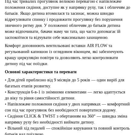
Під час тривалих прогулянок великою перевагою є напівлежаче
положення сидіння, доступне як у напрямку руху, так і обличчям до
батьків. Якщо дитина втомилася та засинає, можна швидко
відрегулювати спинку і продовжити прогулянку без порушення
звичного ритму дня. У положенні обличчям до батьків дитина
може відпочивати, бачачи маму чи тата, що часто допомагає їй
заспокоїтися та відчувати себе максимально захищеною.
Комфорт доповнюють вентильовані вставки AIR FLOW та
регульований капюшон із оглядовим віконцем, які забезпечують
кращу циркуляцію повітря та дозволяють легко контролювати
дитину під час поїздки.
Основні характеристики та переваги
• Для дітей приблизно від 9 місяців до 5 років — один виріб для
багатьох етапів розвитку.
• Конструкція 6-в-1 із знімними елементами — легко адаптується
до віку та рівня самостійності дитини.
• Напівлежаче положення сидіння у двох напрямках — комфортний
сон під час прогулянок без необхідності повертатися додому.
• Сидіння CLICK & TWIST з обертанням на 360° — швидка зміна
напрямку руху без необхідності виймати дитину.
• Вільний хід педалей — спокійніше керування та повний контроль
батьків над поїздкою.