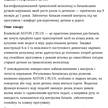
Багатофункціональний триколісний велосипед із батьківською
ручкою керування, який росте разом із дитиною — приблизно від 9
місяців до 5 років. Забезпечує батькам повний контроль під час
прогулянок і комфорт для відпочинку дитини в дорозі.
Опис товару
Kinderkraft ASTON 2 PLUS — це практичне рішення для батьків,
які хочуть придбати один транспортний засіб на кілька років, не
купуючи нові моделі в міру дорослішання дитини. Завдяки
конструкції 6-в-1 та можливості поступового демонтажу окремих
елементів велосипед легко адаптується до поточних потреб дитини:
від спокійних прогулянок у режимі візочка до самостійних поїздок
старшої дитини на триколісному велосипеді.
У повсякденному використанні найважливішими є контроль і
легкість керування. Регульована батьківська ручка дозволяє
впевнено керувати ASTON 2 PLUS, особливо в людних місцях, на
поворотах або тоді, коли дитина лише вчиться їздити. Водночас
функція вільного ходу педалей зменшує ризик різких ривків:
малюк може із задоволенням крутити педалі, а напрямок руху та
швидкість залишаються під контролем батьків, забезпечуючи
спокійну та плавну прогулянку.