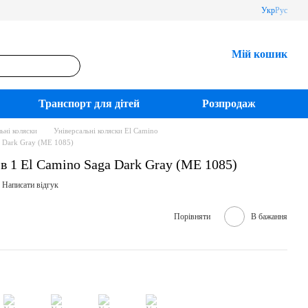
Укр
Рус
Мій кошик
Транспорт для дітей
Розпродаж
ьні коляски
Універсальні коляски El Camino
a Dark Gray (ME 1085)
 в 1 El Camino Saga Dark Gray (ME 1085)
Написати відгук
Порівняти
В бажання