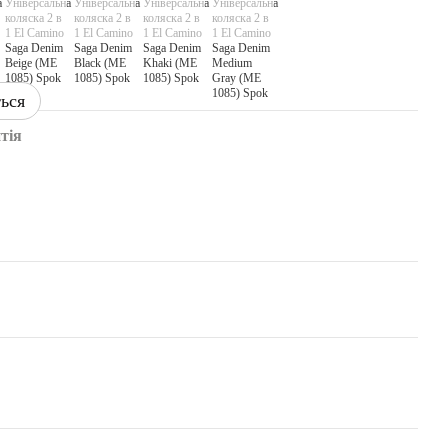
ться
тія