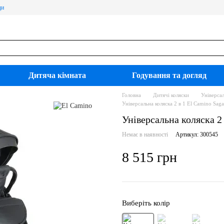
ди
Дитяча кімната
Годування та догляд
Головна
Дитячі коляски
Універсал
Універсальна коляска 2 в 1 El Camino Sag
Універсальна коляска 2
Немає в наявності
Артикул: 300545
8 515 грн
Виберіть колір