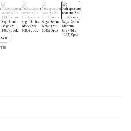
ться
тія