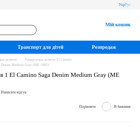
Укр
Рус
Мій кошик
Транспорт для дітей
Розпродаж
ьні коляски
Універсальні коляски El Camino
aga Denim Medium Gray (ME 1085)
2 в 1 El Camino Saga Denim Medium Gray (ME
Написати відгук
Порівняти
В бажання