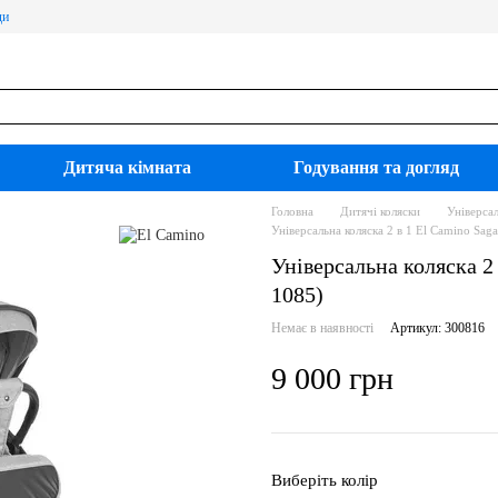
ди
Дитяча кімната
Годування та догляд
Головна
Дитячі коляски
Універсал
Універсальна коляска 2 в 1 El Camino S
Універсальна коляска 
1085)
Немає в наявності
Артикул: 300816
9 000 грн
Виберіть колір