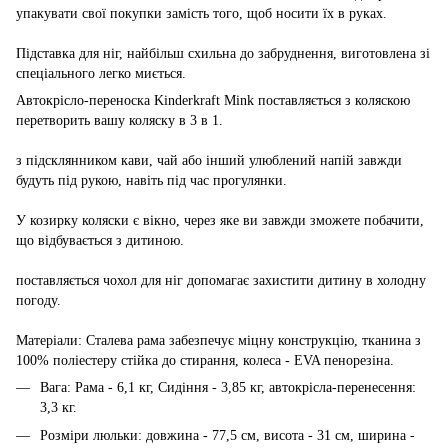
упакувати свої покупки замість того, щоб носити їх в руках.
Підставка для ніг, найбільш схильна до забруднення, виготовлена ​​зі
спеціального легко миється.
Автокрісло-переноска Kinderkraft Mink поставляється з коляскою
перетворить вашу коляску в 3 в 1.
з підсклянником кави, чай або інший улюблений напій завжди
будуть під рукою, навіть під час прогулянки.
У козирку коляски є вікно, через яке ви завжди зможете побачити,
що відбувається з дитиною.
поставляється чохол для ніг допомагає захистити дитину в холодну
погоду.
Матеріали: Сталева рама забезпечує міцну конструкцію, тканина з
100% поліестеру стійка до стирання, колеса - EVA пенорезіна.
Вага: Рама - 6,1 кг, Сидіння - 3,85 кг,
автокрісла-перенесення:
3,3 кг.
Розміри люльки: довжина - 77,5 см, висота - 31 см, ширина -