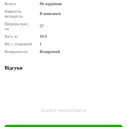
Колеса
Не надувные
Наявність
В комплекте
автокрісла
Ширина шасі,
57
см.
Вага, кг
10.0
Вес с упаковкой
1
Возвратность
Возвратний
Відгуки
Додайте перший відгук