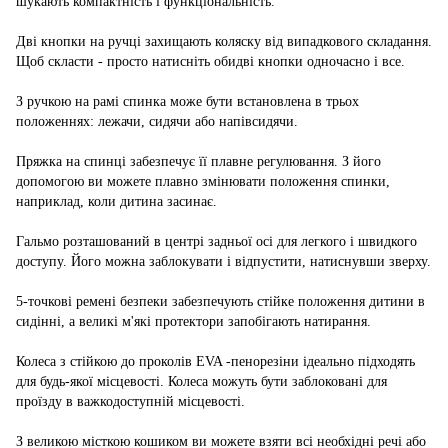
шукають компактність і функціональність.
Дві кнопки на ручці захищають коляску від випадкового складання.
Щоб скласти - просто натисніть обидві кнопки одночасно і все.
З ручкою на рамі спинка може бути встановлена ​​в трьох
положеннях: лежачи, сидячи або напівсидячи.
Пряжка на спинці забезпечує її плавне регулювання. З його
допомогою ви можете плавно змінювати положення спинки,
наприклад, коли дитина засинає.
Гальмо розташований в центрі задньої осі для легкого і швидкого
доступу. Його можна заблокувати і відпустити, натиснувши зверху.
5-точкові ремені безпеки забезпечують стійке положення дитини в
сидінні, а великі м'які протектори запобігають натирання.
Колеса з стійкою до проколів EVA -пенорезіни ідеально підходять
для будь-якої місцевості. Колеса можуть бути заблоковані для
проїзду в важкодоступній місцевості.
З великою місткою кошиком ви можете взяти всі необхідні речі або