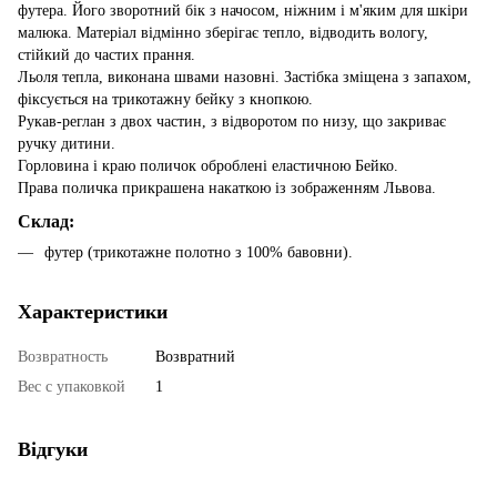
футера. Його зворотний бік з начосом, ніжним і м'яким для шкіри
малюка. Матеріал відмінно зберігає тепло, відводить вологу,
стійкий до частих прання.
Льоля тепла, виконана швами назовні. Застібка зміщена з запахом,
фіксується на трикотажну бейку з кнопкою.
Рукав-реглан з двох частин, з відворотом по низу, що закриває
ручку дитини.
Горловина і краю поличок оброблені еластичною Бейко.
Права поличка прикрашена накаткою із зображенням Львова.
Склад:
футер (трикотажне полотно з 100% бавовни).
Характеристики
Возвратность
Возвратний
Вес с упаковкой
1
Відгуки