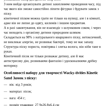
З ним вийде організувати дитині захоплююче проведення часу, під
час якого він зможе самостійно ліпити фігурки і будувати замок з
піску.
кінетичної піском можна грати не тільки на вулиці, але і в кімнаті,
адже він не липне до одягу, килимів і іншим предметам.
А в разі заковтування, він не взаємодіє з шлунковим соком, і через
час виходить з організму дитини природним шляхом.
Складається на 98% з натурального кварцового піску, нетоксичний,
не викликає алергію, не розвиває бактерії, тому не має запаху.
Структура піску пориста, повітряна і злегка волога, він ніби тане в
руках.
Кінетичний пісок не тільки розважає дитину, але й має
антистресову дію, розвиваючи фантазію і удосконалюючи дрібну
моторику.
Особливості набору для творчості Wacky-tivities Kinetic
Sand Замок з піску:
вік: від 3 років;
матеріал: пісок;
вага: 454 г;
розмір упаковки: 27,9х26,8х6,4 см;