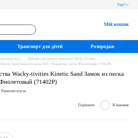
Укр
Рус
Мій кошик
Транспорт для дітей
Розпродаж
чої творчості
Набори для дитячої творчості Wacky-Tivities
s Kinetic Sand Замок из песка 454 г Формочки, лоток Фиолетовый (71402P)
тва Wacky-tivities Kinetic Sand Замок из песка
 Фиолетовый (71402P)
Написати відгук
Порівняти
В бажання