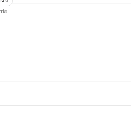
ться
тія