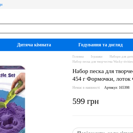
ди
Дитяча кімната
Годування та догляд
Головна
Іграшки
Набори для дитя
Набор песка для творчества Wacky-tivitie
Набор песка для творчес
454 г Формочки, лоток
Немає в наявності
Артикул: 165398
599 грн