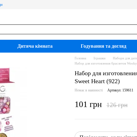
ди
Дитяча кімната
Годування та догляд
Головна
Іграшки
Набори для дитя
Набор для изготовления браслетов Wooky
Набор для изготовлени
Sweet Heart (922)
Немає в наявності
Артикул: 159611
101 грн
126 грн