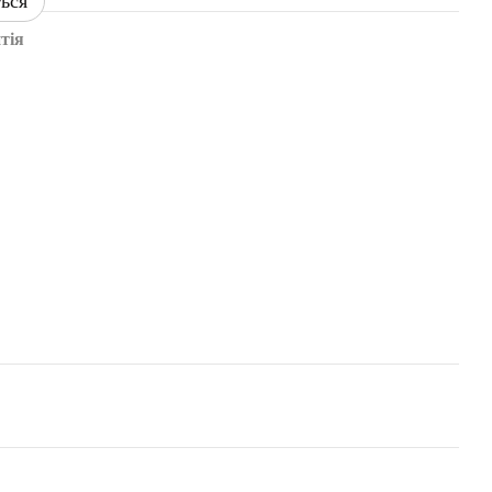
ться
тія