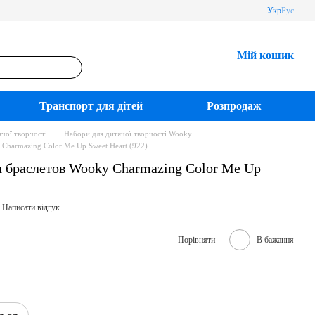
Укр
Рус
Мій кошик
Транспорт для дітей
Розпродаж
чої творчості
Набори для дитячої творчості Wooky
 Charmazing Color Me Up Sweet Heart (922)
я браслетов Wooky Charmazing Color Me Up
Написати відгук
Порівняти
В бажання