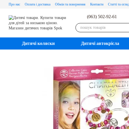
Перейти до основного контенту
Про нас
Оплата і доставка
Обмін та повернення
Контакти
Статті та огля
(063) 502-92-61
Дитячі коляски
Дитячі автокрісла