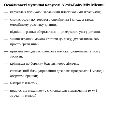
Особливості музичної каруселі Alexis-Baby Mix Місяць:
карусель з музикою і забавними пластиковими іграшками;
сприяє розвитку зорового сприйняття і слуху, а також
емоційному розвитку дитини;
підвісні іграшки обертаються і привертають увагу дитини;
знімні іграшки можна кріпити до візку, дуг килимка або
просто грати ними;
приємні мелодії заспокоюють малюка і допомагають йому
заснути;
кріпиться до бортику будь дитячого ліжечка;
спеціальний блок управління дозволяє програвати 1 мелодій і
обертати іграшки;
матеріал: пластик;
працює від механізму , є кнопка для відключення руху і
звучання мелодії.