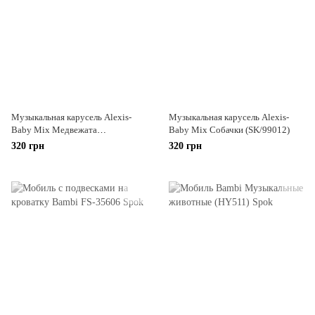
Музыкальная карусель Alexis-
Музыкальная карусель Alexis-
Baby Mix Медвежата
Baby Mix Собачки (SK/99012)
(SK/20039B)
320 грн
320 грн