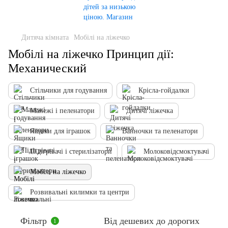
Дитяча кімната
Мобілі на ліжечко
Мобілі на ліжечко Принцип дії:
Механический
Стільчики для годування
Крісла-гойдалки
Манежі і пеленатори
Дитячі ліжечка
Ящики для іграшок
Ванночки та пеленатори
Підігрівачі і стерилізатори
Молоковідсмоктувачі
Мобілі на ліжечко
Розвивальні килимки та центри
Фільтр
Від дешевих до дорогих
1