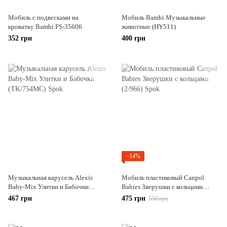
Мобиль с подвесками на
Мобиль Bambi Музыкальные
кроватку Bambi FS-35606
животные (HY511)
352 грн
400 грн
−14%
Музыкальная карусель Alexis
Мобиль пластиковый Canpol
Baby-Mix Улитки и Бабочки
Babies Зверушки с кольцами
(TK/754MС)
(2/966)
467 грн
475 грн
550 грн