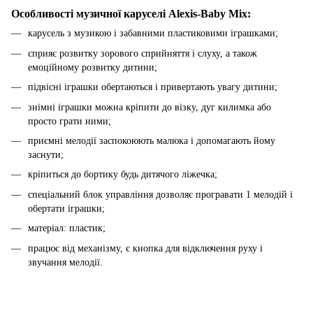
Особливості музичної каруселі Alexis-Baby Mix:
карусель з музикою і забавними пластиковими іграшками;
сприяє розвитку зорового сприйняття і слуху, а також
емоційному розвитку дитини;
підвісні іграшки обертаються і привертають увагу дитини;
знімні іграшки можна кріпити до візку, дуг килимка або
просто грати ними;
приємні мелодії заспокоюють малюка і допомагають йому
заснути;
кріпиться до бортику будь дитячого ліжечка;
спеціальний блок управління дозволяє програвати 1 мелодій і
обертати іграшки;
матеріал: пластик;
працює від механізму, є кнопка для відключення руху і
звучання мелодії.