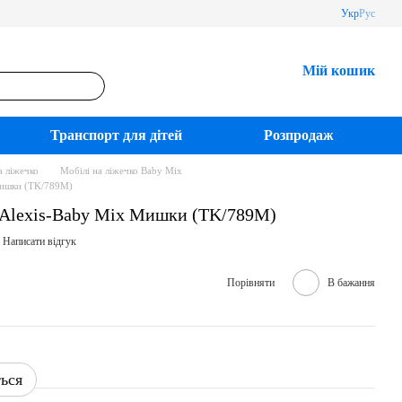
Укр
Рус
Мій кошик
Транспорт для дітей
Розпродаж
а ліжечко
Мобілі на ліжечко Baby Mix
Мишки (TK/789M)
 Alexis-Baby Mix Мишки (TK/789M)
Написати відгук
Порівняти
В бажання
ться