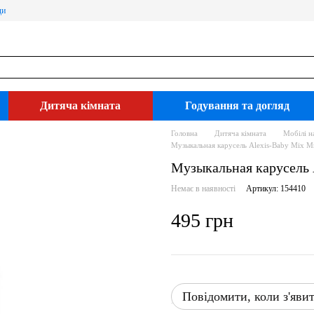
ди
Дитяча кімната
Годування та догляд
Головна
Дитяча кімната
Мобілі н
Музыкальная карусель Alexis-Baby Mix 
Музыкальная карусель
Немає в наявності
Артикул: 154410
495 грн
Повідомити, коли з'яви