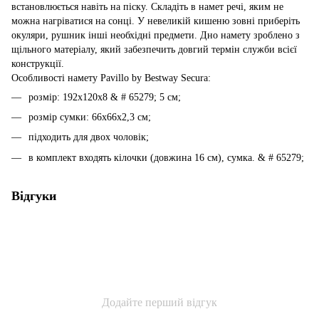
встановлюється навіть на піску. Складіть в намет речі, яким не
можна нагріватися на сонці. У невеликій кишеню зовні приберіть
окуляри, рушник інші необхідні предмети. Дно намету зроблено з
щільного матеріалу, який забезпечить довгий термін служби всієї
конструкції.
Особливості намету Pavillo by Bestway Secura:
розмір: 192х120х8
& # 65279;
5 см;
розмір сумки: 66х66х2,3 см;
підходить для двох чоловік;
в комплект входять кілочки (довжина 16 см), сумка.
& # 65279;
Відгуки
Додайте перший відгук