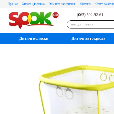
Перейти до основного контенту
Про нас
Оплата і доставка
Обмін та повернення
Контакти
Статті та огля
(063) 502-92-61
Дитячі коляски
Дитячі автокрісла