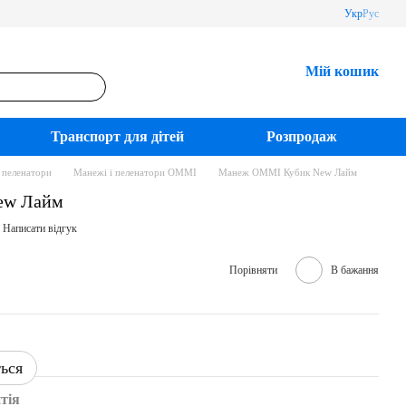
Укр
Рус
Мій кошик
Транспорт для дітей
Розпродаж
 пеленатори
Манежі і пеленатори OMMI
Манеж OMMI Кубик New Лайм
ew Лайм
Написати відгук
Порівняти
В бажання
ться
тія