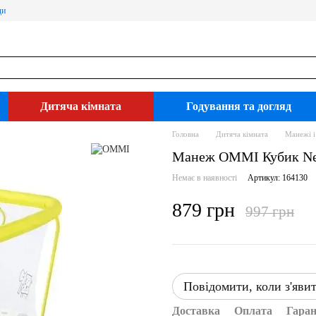
ди
Дитяча кімната
Годування та догляд
Головна
Дитяча кімната
Манежі і
Манеж OMMI Кубик N
Немає в наявності
Артикул: 164130
879 грн
997 грн
Повідомити, коли з'яви
Доставка
Оплата
Гаран