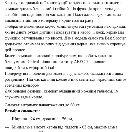
За рахунок триколісної конструкції та здвоєного заднього колеса
самокат досить безпечний і стійкий. Ця функція призначена для
запобігання падінню під час катання. Пластмасова дека самоката
виконана з міцного матеріалу і кріпиться на раму.
Т-образне алюмінієве кермо комплектується гумовими накладками,
які не дають рукам дитини зісковзувати з нього. Також, кермо має
функцію регулювання по висоті. Дана модель самоката Best Scooter
додатково отримала кнопку від'єднання керма, яка значно спрощує
цей процес.
Колеса самоката виконані з поліуретану, що робить катання
безшумним. Якісні підшипники типу ABEC-7 сприяють
швидкій та комфортній їзді.
Попереду встановлено два колеса, заднє колесо складається з двох
роздільних. Під час катання кожне з них світиться червоним, синім
і зеленим кольором.
Для більшої безпеки, самокат обладнаний ножним гальмом. Їм
служить заднє крило.
Самокат витримує навантаження до 60 кг.
Розміри самоката:
Ширина - 24 см, довжина - 56 см,
Мінімальна висота керма від підлоги - 63 см, максимальна