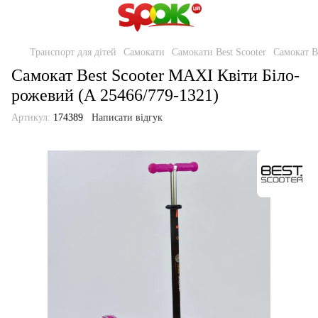
Транспорт для дітей
Самокати
Самокати Best Scooter
Самокат B
Самокат Best Scooter MAXI Квіти Біло-
рожевий (А 25466/779-1321)
Артикул:
174389
Написати відгук