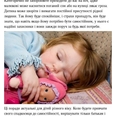
Категорично не забороняйте приходити до вас на ніч, адже
малюкові може наснитися поганий сон або на вулиці лякає гроза.
Дитина може хворіти і вимагати постійної присутності рідної
людини. Так йому буде спокійніше, і страхи пропадуть, він буде
знати, що навіть якщо йому потрібно бути самостійним, у нього є
надійні захисники і вони завжди поруч за будь якої потреби.
Ці поради актуальні для дітей різного віку. Коли будете привчати
свого спадкоємця до самостійності, вирішувати тільки батькам і