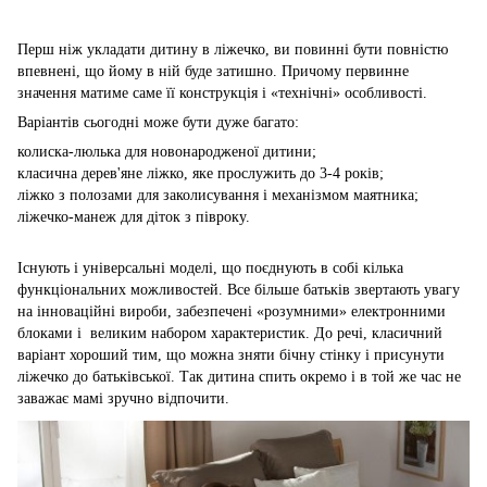
Перш ніж укладати дитину в ліжечко, ви повинні бути повністю
впевнені, що йому в ній буде затишно. Причому первинне
значення матиме саме її конструкція і «технічні» особливості.
Варіантів сьогодні може бути дуже багато:
колиска-люлька для новонародженої дитини;
класична дерев'яне ліжко, яке прослужить до 3-4 років;
ліжко з полозами для заколисування і механізмом маятника;
ліжечко-манеж для діток з півроку.
Існують і універсальні моделі, що поєднують в собі кілька
функціональних можливостей. Все більше батьків звертають увагу
на інноваційні вироби, забезпечені «розумними» електронними
блоками і великим набором характеристик. До речі, класичний
варіант хороший тим, що можна зняти бічну стінку і присунути
ліжечко до батьківської. Так дитина спить окремо і в той же час не
заважає мамі зручно відпочити.