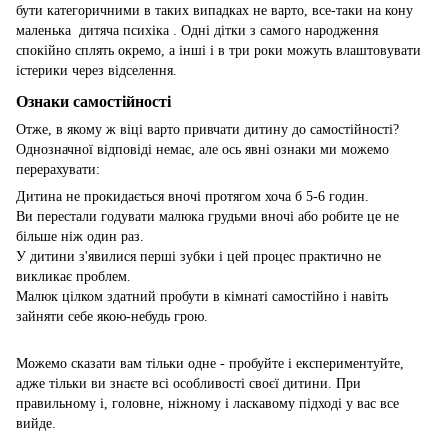
бути категоричними в таких випадках не варто, все-таки на кону
маленька дитяча психіка . Одні дітки з самого народження
спокійно сплять окремо, а інші і в три роки можуть влаштовувати
істерики через відселення.
Ознаки самостійності
Отже, в якому ж віці варто привчати дитину до самостійності?
Однозначної відповіді немає, але ось явні ознаки ми можемо
перерахувати:
Дитина не прокидається вночі протягом хоча б 5-6 годин.
Ви перестали годувати малюка грудьми вночі або робите це не
більше ніж один раз.
У дитини з'явилися перші зубки і цей процес практично не
викликає проблем.
Малюк цілком здатний пробути в кімнаті самостійно і навіть
зайняти себе якою-небудь грою.
Можемо сказати вам тільки одне - пробуйте і експериментуйте,
адже тільки ви знаєте всі особливості своєї дитини. При
правильному і, головне, ніжному і ласкавому підході у вас все
вийде.