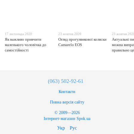
17 листопада 2020
23 жовтня 2020
23 жовтня 202
Як важливо привчити
Огляд прогулянкової коляски
Актуальні пи
маленького чоловічка до
Camarelo EOS
можна випрат
самостійності
правильно ц
(063) 502-92-61
Контакти
Повна версія сайту
© 2009—2026
Інтернет-магазин Spok.ua
Укр
Рус