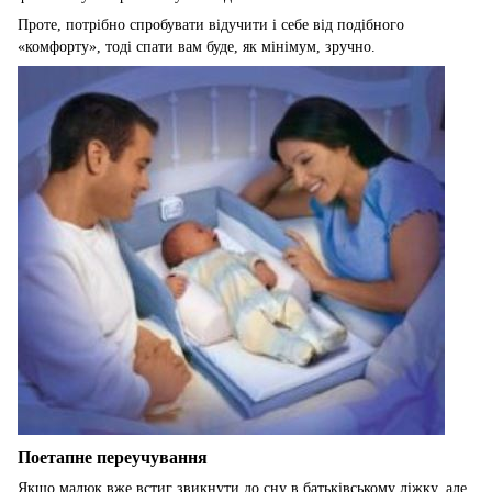
Проте, потрібно спробувати відучити і себе від подібного
«комфорту», ​​тоді спати вам буде, як мінімум, зручно.
Поетапне переучування
Якщо малюк вже встиг звикнути до сну в батьківському ліжку, але