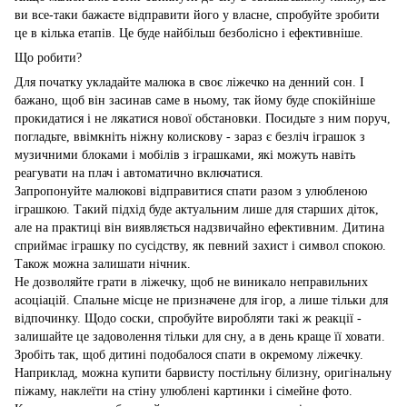
ви все-таки бажаєте відправити його у власне, спробуйте зробити
це в кілька етапів. Це буде найбільш безболісно і ефективніше.
Що робити?
Для початку укладайте малюка в своє ліжечко на денний сон. І
бажано, щоб він засинав саме в ньому, так йому буде спокійніше
прокидатися і не лякатися нової обстановки. Посидьте з ним поруч,
погладьте, ввімкніть ніжну колискову - зараз є безліч іграшок з
музичними блоками і мобілів з іграшками, які можуть навіть
реагувати на плач і автоматично включатися.
Запропонуйте малюкові відправитися спати разом з улюбленою
іграшкою. Такий підхід буде актуальним лише для старших діток,
але на практиці він виявляється надзвичайно ефективним. Дитина
сприймає іграшку по сусідству, як певний захист і символ спокою.
Також можна залишати нічник.
Не дозволяйте грати в ліжечку, щоб не виникало неправильних
асоціацій. Спальне місце не призначене для ігор, а лише тільки для
відпочинку. Щодо соски, спробуйте виробляти такі ж реакції -
залишайте це задоволення тільки для сну, а в день краще її ховати.
Зробіть так, щоб дитині подобалося спати в окремому ліжечку.
Наприклад, можна купити барвисту постільну білизну, оригінальну
піжаму, наклеїти на стіну улюблені картинки і сімейне фото.