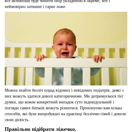
все активніше буде чинити опір укладенню в окреме, хоч і
неймовірно затишне і гарне ложе.
Можна знайти безліч порад відомих і невідомих педіатрів, деякі з
них можуть здатися доволі категоричними. Ми дотримуємося тієї
думки, що кожен конкретний випадок суто індивідуальний і
погляди самих батьків можуть різнитися. Пропонуємо вам кілька
способів, які були випробувані на практиці безліччю сімей і довели
свою дієвість .
Правільно підібрати ліжечко.