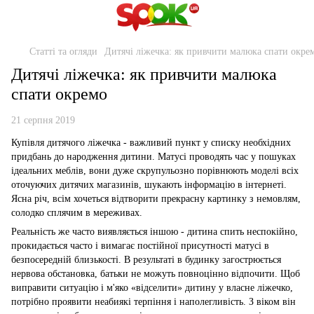
Статті та огляди
Дитячі ліжечка: як привчити малюка спати окре
Дитячі ліжечка: як привчити малюка
спати окремо
21 серпня 2019
Купівля дитячого ліжечка - важливий пункт у списку необхідних
придбань до народження дитини. Матусі проводять час у пошуках
ідеальних меблів, вони дуже скрупульозно порівнюють моделі всіх
оточуючих дитячих магазинів, шукають інформацію в інтернеті.
Ясна річ, всім хочеться відтворити прекрасну картинку з немовлям,
солодко сплячим в мереживах.
Реальність же часто виявляється іншою - дитина спить неспокійно,
прокидається часто і вимагає постійної присутності матусі в
безпосередній близькості. В результаті в будинку загострюється
нервова обстановка, батьки не можуть повноцінно відпочити. Щоб
виправити ситуацію і м'яко «відселити» дитину у власне ліжечко,
потрібно проявити неабиякі терпіння і наполегливість. З віком він