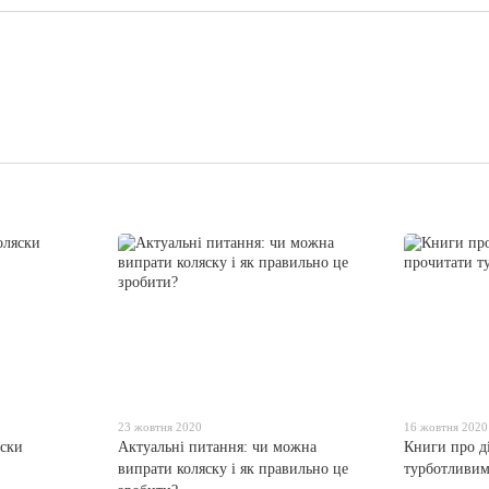
23 жовтня 2020
16 жовтня 2020
яски
Актуальні питання: чи можна
Книги про ді
випрати коляску і як правильно це
турботливим