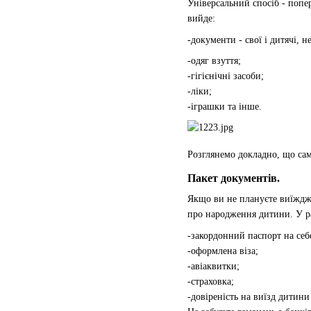
Універсальний спосіб - попе
вийде:
-документи - свої і дитячі, н
-одяг взуття;
-гігієнічні засоби;
-ліки;
-іграшки та інше.
Розглянемо докладно, що сам
Пакет документів.
Якщо ви не плануєте виїжджа
про народження дитини. У ра
-закордонний паспорт на себ
-оформлена віза;
-авіаквитки;
-страховка;
-довіреність на виїзд дитини