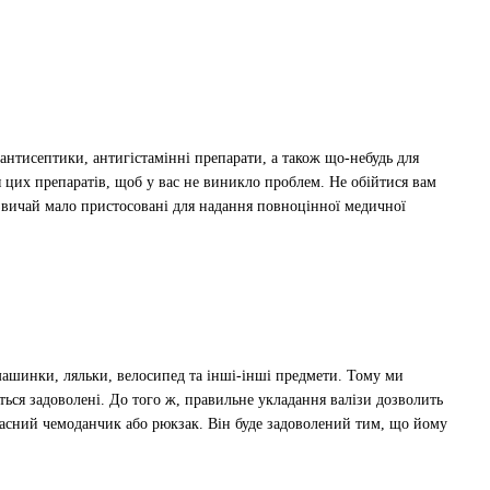
антисептики, антигістамінні препарати, а також що-небудь для
 цих препаратів, щоб у вас не виникло проблем. Не обійтися вам
зазвичай мало пристосовані для надання повноцінної медичної
 машинки, ляльки, велосипед та інші-інші предмети. Тому ми
ься задоволені. До того ж, правильне укладання валізи дозволить
власний чемоданчик або рюкзак. Він буде задоволений тим, що йому