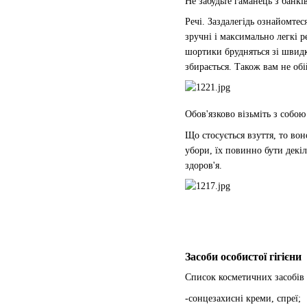
Не забудьте гаманець з банк
Речі. Заздалегідь ознайомтес
зручні і максимально легкі р
шортики брудняться зі швидкі
збирається. Також вам не об
Обов'язково візьміть з собо
Що стосується взуття, то вон
убори, їх повинно бути декі
здоров'я.
Засоби особистої гігієни
Список косметичних засобів і
-сонцезахисні креми, спреї;