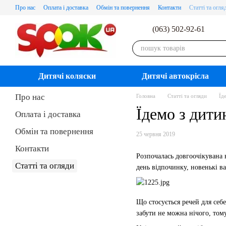
Перейти до основного контенту
Про нас
Оплата і доставка
Обмін та повернення
Контакти
Статті та огля
(063) 502-92-61
Дитячі коляски
Дитячі автокрісла
Про нас
Головна
Статті та огляди
Їд
Їдемо з дити
Оплата і доставка
Обмін та повернення
25 червня 2019
Контакти
Розпочалась довгоочікувана 
Статті та огляди
день відпочинку, новенькі в
Що стосується речей для себе
забути не можна нічого, том