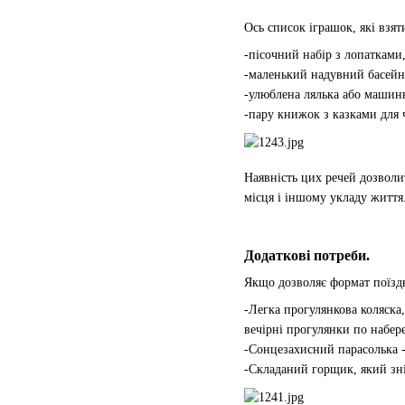
Ось список іграшок, які взят
-пісочний набір з лопатками
-маленький надувний басейн 
-улюблена лялька або машинка
-пару книжок з казками для 
Наявність цих речей дозволи
місця і іншому укладу життя
Додаткові потреби.
Якщо дозволяє формат поїздки
-Легка прогулянкова коляска,
вечірні прогулянки по набер
-Сонцезахисний парасолька -
-Складаний горщик, який зні