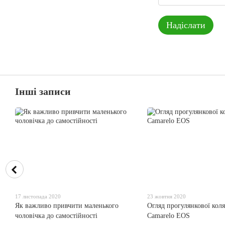
Надіслати
Інші записи
17 листопада 2020
23 жовтня 2020
Як важливо привчити маленького
Огляд прогулянкової кол
чоловічка до самостійності
Camarelo EOS