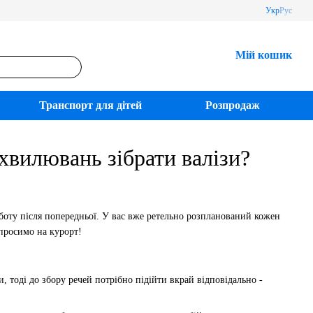
Укр
Рус
Мій кошик
Транспорт для дітей
Розпродаж
 хвилювань зібрати валізи?
боту після попередньої. У вас вже ретельно розпланований кожен
 просимо на курорт!
, тоді до збору речей потрібно підійти вкрай відповідально -