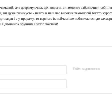
чималий, але дотримуючись ціх вимоги, ви зможете забезпечити собі пе
і, ви дуже ризикуєте - навіть в наш час високих технологій багато куро
приладдя і є у продажу, то вартість їх найчастіше наближається до захмар
ий відпочинок зручним і захоплюючим!
Увійти за допомогою