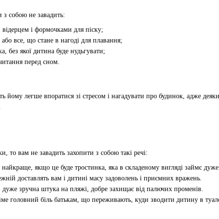
и з собою не завадить:
, відерцем і формочками для піску;
або все, що стане в нагоді для плавання;
, без якої дитина буде нудьгувати;
читання перед сном.
ть йому легше впоратися зі стресом і нагадувати про будинок, адже деяк
.
, то вам не завадить захопити з собою такі речі:
 найкраще, якщо це буде тростинка, яка в складеному вигляді займє дуже 
ежній доставлять вам і дитині масу задоволень і приємних вражень.
 дуже зручна штука на пляжі, добре захищає від палючих променів.
ме головний біль батькам, що переживають, куди зводити дитину в туал