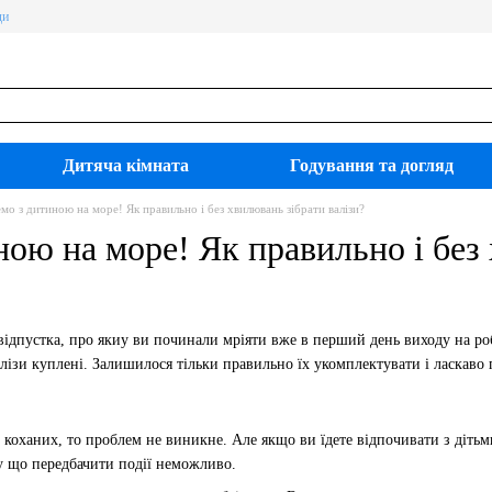
ди
Дитяча кімната
Годування та догляд
емо з дитиною на море! Як правильно і без хвилювань зібрати валізи?
ною на море! Як правильно і без
відпустка, про якиу ви починали мріяти вже в перший день виходу на ро
алізи куплені. Залишилося тільки правильно їх укомплектувати і ласкаво
 коханих, то проблем не виникне. Але якщо ви їдете відпочивати з дітьми
у що передбачити події неможливо.