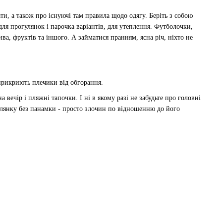
ати, а також про існуючі там правила щодо одягу. Беріть з собою
для прогулянок і парочка варіантів, для утеплення. Футболочки,
ва, фруктів та іншого. А займатися пранням, ясна річ, ніхто не
 прикриють плечики від обгорання.
 вечір і пляжні тапочки. І ні в якому разі не забудьте про головні
гулянку без панамки - просто злочин по відношенню до його