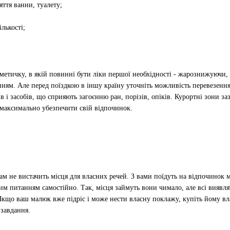
яття ванни, туалету;
лькості;
сметичку, в якій повинні бути ліки першої необхідності - жарознижуючи, 
ням. Але перед поїздкою в іншу країну уточніть можливість перевезення
ів і засобів, що сприяють загоєнню ран, порізів, опіків. Курортні зони 
 максимально убезпечити свій відпочинок.
ам не вистачить місця для власних речей. З вами поїдуть на відпочинок
м питанням самостійно. Так, місця займуть вони чимало, але всі виявлят
. Якщо ваш малюк вже підріс і може нести власну поклажу, купіть йому 
завдання.