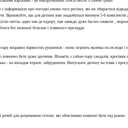
івськими картками - це найзручніший спосіб везти з собою гроші.
я з інформацією про погодні умови того регіону, які ви збираєтеся відвід
ечі. Враховуйте, що для дитини вам знадобиться мінімум 5-6 комплектів 
стю світла, адже там де курорт, там завжди дуже багато смакоти , морози
ійтися без нижньої білизни і пляжного приладдя.
ю пару яскравих барвистих рушників - вони зігріють малюка після води і
о повинно бути дуже зручним. Візьміть з собою пару сандалів, кросівки на
лька - на випадок втрати, забруднення. Випускати дитину на пляж і про
 речей для дотримання гігієни, які обов'язково повинні бути під рукою: