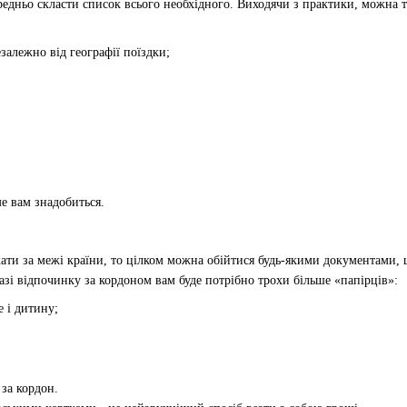
редньо скласти список всього необхідного. Виходячи з практики, можна т
езалежно від географії поїздки;
е вам знадобиться.
ти за межі країни, то цілком можна обійтися будь-якими документами, щ
зі відпочинку за кордоном вам буде потрібно трохи більше «папірців»:
е і дитину;
 за кордон.