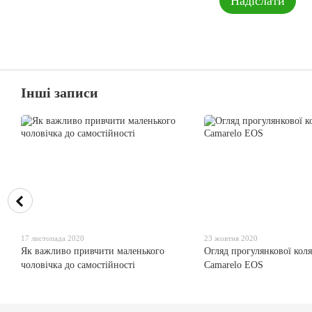
Надіслати
Інші записи
17 листопада 2020
23 жовтня 2020
Як важливо привчити маленького
Огляд прогулянкової кол
чоловічка до самостійності
Camarelo EOS