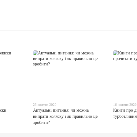
23 жовтня 2020
16 жовтня 2020
яски
Актуальні питання: чи можна
Книги про ді
випрати коляску і як правильно це
турботливим
зробити?