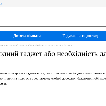
ди
Дитяча кімната
Годування та догляд
діоняня: модний гаджет або необхідність для сучасних батьків
одний гаджет або необхідність д
рним пристроєм в будинках з дітьми. Так вони необхідні і чому батьки в
о, причина полягає в зростаючому егоїзмі дорослих, бажаючих побільше
рояв.