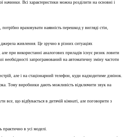
ої начинки. Всі характеристики можна розділити на основні і
, потрібно враховувати наявність перешкод у вигляді стін,
и джерела живлення. Це зручно в різних ситуаціях
є, але при використанні аналогових приладів існує ризик ловити
азі необхідності запрограмований на автоматичну зміну частоти
трій, але і на стаціонарний телефон, куди надходитиме дзвінок.
алюка. Тому виробники дають можливість відключити звук на
и все, що відбувається в дитячій кімнаті, але поговорити з
 практично в усі моделі.