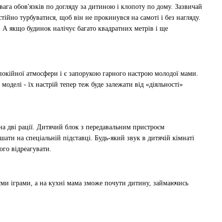
ага обов'язків по догляду за дитиною і клопоту по дому. Зазвичай
ійно турбуватися, щоб він не прокинувся на самоті і без нагляду.
. А якщо будинок налічує багато квадратних метрів і ще
покійної атмосфери і є запорукою гарного настрою молодої мами.
делі - їх настрій тепер теж буде залежати від «діяльності»
на дві рації. Дитячий блок з передавальним пристроєм
ати на спеціальній підставці. Будь-який звук в дитячій кімнаті
ого відреагувати.
ісми іграми, а на кухні мама зможе почути дитину, займаючись