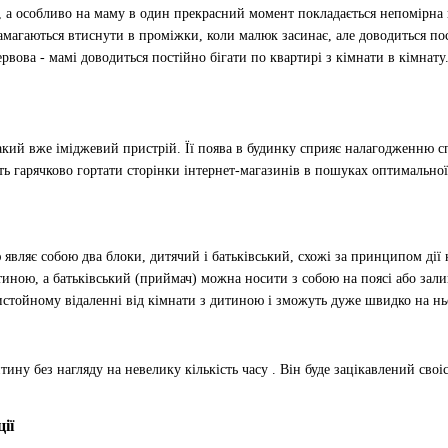
в, а особливо на маму в один прекрасний момент покладається непомірна в
амагаються втиснути в проміжки, коли малюк засинає, але доводиться пост
рвова - мамі доводиться постійно бігати по квартирі з кімнати в кімнату
акий вже іміджевий пристрій. Її поява в будинку сприяє налагодженню с
 гарячково гортати сторінки інтернет-магазинів в пошуках оптимальної мо
являє собою два блоки, дитячий і батьківський, схожі за принципом дії 
тиною, а батьківський (приймач) можна носити з собою на поясі або залиш
истойному відаленні від кімнати з дитиною і зможуть дуже швидко на нь
ину без нагляду на невелику кількість часу . Він буде зацікавлений сво
ії