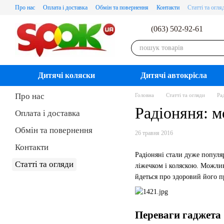
Перейти до основного контенту
Про нас
Оплата і доставка
Обмін та повернення
Контакти
Статті та огля
(063) 502-92-61
Дитячі коляски
Дитячі автокрісла
Про нас
Головна
Статті та огляди
Ра
Радіоняня: м
Оплата і доставка
Обмін та повернення
26 травня 2016
Контакти
Радіоняні стали дуже популя
Статті та огляди
ліжечком і коляскою. Можлив
йдеться про здоровий його п
Переваги гаджета