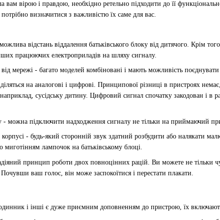
 вам вірою і правдою, необхідно ретельно підходити до її функціональн
 потрібно визначитися з важливістю їх саме для вас.
 можлива відстань віддалення батьківського блоку від дитячого. Крім того
інших працюючих електроприладів на шляху сигналу.
о від мережі - багато моделей комбіновані і мають можливість поєднуват
 діляться на аналогові і цифрові. Принципової різниці в пристроях нема
 наприклад, сусідську дитину. Цифровий сигнал спочатку закодован і в р
 - можна підключити надходження сигналу не тільки на приймаючий прис
на корпусі - будь-який сторонній звук здатний розбудити або налякати м
о миготінням лампочок на батьківському блоці.
адіяний принцип роботи двох повноцінних рацій. Ви можете не тільки чут
 Почувши ваш голос, він може заспокоїтися і перестати плакати.
годинник і інші є дуже приємним доповненням до пристрою, їх включають