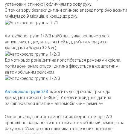
установки: спиною і обличчям по ходу руху.
З точки зору безпеки дитини спиною вперед потрібно возити
мінімум до 9 місяців, а краще до року.
Автокрісло групи 1/2/3 найбільш універсальне з усіх
випущених, підходить для дітей від дев'яти місяців до
дванадцяти років (9-36 кг).
До чотирьох років дитина пристібається ременями крісла,
потім вони знімаються і дитина фіксується вже штатним
автомобільним ременем.
Автокрісло групи 2/3
підходить для дітей від трьох до
дванадцяти років (15-36 кг). У середині сидіння дитина
закріплюється штатним автомобільним ременем.
Основне завдання автомобільних сидінь категорії 2/3
правильно направляти штатний автомобільний ремінь, а за
рахунок об'ємного підголівника та плечових вставок -