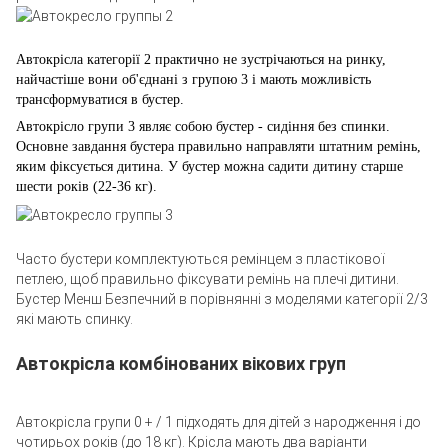
Автокрісла категорії 2 практично не зустрічаються на ринку,
найчастіше вони об'єднані з групою 3 і мають можливість
трансформуватися в бустер.
Автокрісло групи 3 являє собою бустер - сидіння без спинки.
Основне завдання бустера правильно направляти штатним ремінь,
яким фіксується дитина. У бустер можна садити дитину старше
шести років (22-36 кг).
Часто бустери комплектуються ремінцем з пластікової
петлею, щоб правильно фіксувати ремінь на плечі дитини.
Бустер Менш Безпечний в порівнянні з моделями категорії 2/3
які мають спинку.
Автокрісла комбінованих вікових груп
Автокрісла групи 0 + / 1 підходять для дітей з народження і до
чотирьох років (до 18 кг). Крісла мають два варіанти