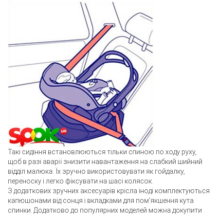
Такі сидіння встановлюються тільки спиною по ходу руху,
щоб в разі аварії знизити навантаження на слабкий шийний
відділ малюка. Їх зручно використовувати як гойдалку,
переноску і легко фіксувати на шасі колясок.
З додаткових зручних аксесуарів крісла іноді комплектуються
капюшонами від сонця і вкладками для пом'якшення кута
спинки. Додатково до популярних моделей можна докупити