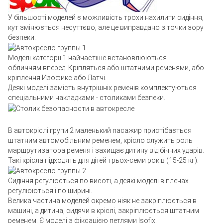
У більшості моделей є можливість трохи нахилити сидіння,
кут змінюється несуттєво, але це виправдано з точки зору
безпеки.
Моделі категорії 1 найчастіше встановлюються
обличчям вперед. Кріпляться або штатними ременями, або
кріплення Изофикс або Латчі.
Деякі моделі замість внутрішніх ременів комплектуються
спеціальними накладками - столиками безпеки.
В автокріслі групи 2 маленький пасажир пристібається
штатним автомобільним ременем, крісло служить роль
маршрутизатора ременя і захищає дитину від бічних ударів.
Такі крісла підходять для дітей трьох-семи років (15-25 кг).
Сидіння регулюється по висоті, а деякі моделі в плечах
регулюються і по ширині.
Велика частина моделей окремо ніяк не закріплюється в
машині, а дитина, сидячи в кріслі, закріплюється штатним
ременем. Є моделі з фіксацією петлями Isofix.