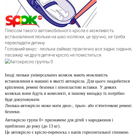
Плюсом такого автомобільного крісла є можливість
встановлення люльки на шасі коляски, це зручно, не треба
перекладати дитину.
Головний мінус - люлька займає практично все заднє сидіння,
пасажир чи друге дитяче крісло не поміститься.
Іноді люльки універсальних колясок мають можливість
встановлення в машині в якості автокрісла. Для цього знадобитися
кріплення, ремені безпеки і пінопластові вставки. У деяких
колясках вони йдуть в комплекті, в іншому випадку їх потрібно
буде докуповувати.
Люлька-автокрісло може мати двох-, трьох- або п'ятиточкові ремені
безпеки.
Автокрісло групи 0+ призначене для дітей з народження і
приблизно до року (до 13 кг).
Це автокрісло є крісло-переноска з напів горизонтальної спинкою.