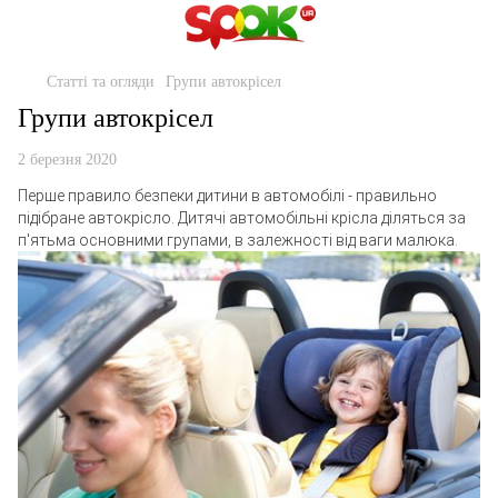
Статті та огляди
Групи автокрісел
Групи автокрісел
2 березня 2020
Перше правило безпеки дитини в автомобілі - правильно
підібране автокрісло. Дитячі автомобільні крісла діляться за
п'ятьма основними групами, в залежності від ваги малюка.