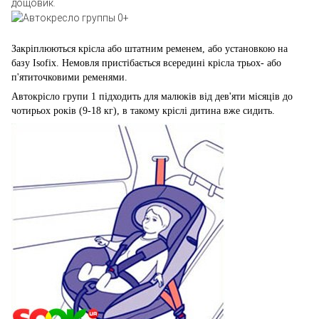
дощовик.
Закріплюються крісла або штатним ременем, або установкою на
базу Isofix. Немовля пристібається всередині крісла трьох- або
п'ятиточковими ременями.
Автокрісло групи 1 підходить для малюків від дев'яти місяців до
чотирьох років (9-18 кг), в такому кріслі дитина вже сидить.