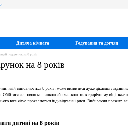
ди
Дитяча кімната
Годування та догляд
ащий подарунок на 8 років
рунок на 8 років
ни, якій виповнюється 8 років, може виявитися дуже цікавим завданням
о. Обійтися черговою машинкою або лялькою, як в трирічному віці, вже 
нього вже чітко проявляються індивідуальні риси. Вибираючи презент, ва
ти дитині на 8 років