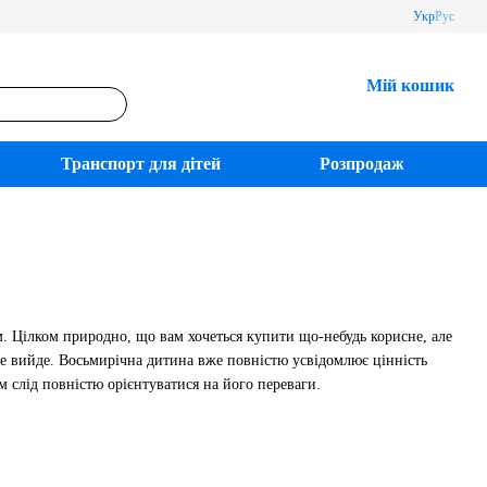
Укр
Рус
Мій кошик
Транспорт для дітей
Розпродаж
. Цілком природно, що вам хочеться купити що-небудь корисне, але
не вийде. Восьмирічна дитина вже повністю усвідомлює цінність
м слід повністю орієнтуватися на його переваги.