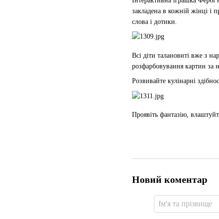
Інтерактивна іграшка Фербі 
закладена в кожній жінці і 
слова і дотики.
Всі діти талановиті вже з н
розфарбовування картин за н
Розвивайте кулінарні здібно
Проявіть фантазію, влаштуйт
Новий коментар