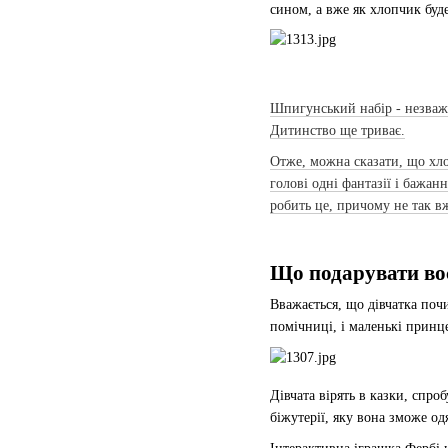
сином, а вже як хлопчик буд
Шпигунський набір - незважа
Дитинство ще триває.
Отже, можна сказати, що хлоп
голові одні фантазії і бажан
робить це, причому не так вж
Що подарувати во
Вважається, що дівчатка поч
помічниці, і маленькі принце
Дівчата вірять в казки, спр
біжутерії, яку вона зможе од