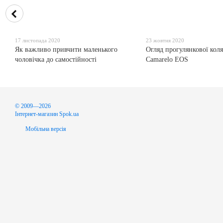
17 листопада 2020
23 жовтня 2020
Як важливо привчити маленького
Огляд прогулянкової кол
чоловічка до самостійності
Camarelo EOS
© 2009—2026
Інтернет-магазин Spok.ua
Мобільна версія