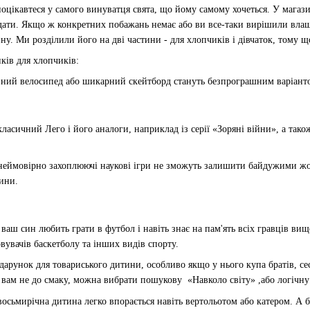
оцікавтеся у самого винуватця свята, що йому самому хочеться. У магази
адати. Якщо ж конкретних побажань немає або ви все-таки вирішили вла
у. Ми розділили його на дві частини - для хлопчиків і дівчаток, тому щ
ків для хлопчиків:
вний велосипед або шикарний скейтборд стануть безпрограшним варіант
ласичний Лего і його аналоги, наприклад із серії «Зоряні війни», а тако
 неймовірно захоплюючі наукові ігри не зможуть залишити байдужими ж
ини.
ваш син любить грати в футбол і навіть знає на пам'ять всіх гравців ви
вувачів баскетболу та інших видів спорту.
дарунок для товариського дитини, особливо якщо у нього купа братів, се
 вам не до смаку, можна вибрати пошукову «Навколо світу» ,або логічн
восьмирічна дитина легко впорається навіть вертольотом або катером. А б