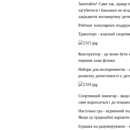
Запитайте! Саме так, краще п
загубитися і банально не вг
зацікавити восьмирічну дитин
Рейтинг популярних подарун
Транспорт - власний спорти
Конструктор - це може бути к
першим азам фізики.
Набори для експериментів -
розвитку допитливості у дит
Спортивний інвентар - якщо 
саме відноситься і до пошано
Настільна гра - відмінний по
Якщо ці традиційні варіанти
Іграшка на радіокеруванні - 