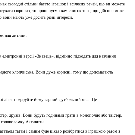
нах сьогодні стільки багато іграшок і всіляких речей, що ви можете
штувати сюрприз, то пропонуємо вам список того, що дійсно зможе
о вони мають уже досить різні інтереси.
ом для дитини.
ж електронні версії «Знавець», відмінно підходять для навчання
одного хлопчиська. Вони дуже корисні, тому що допомагають
щої ліги, подаруйте йому гарний футбольний м'яч. Це
стер, друзів. Вони будуть годинами грати в монополію або твістер.
у головоломку Активити.
агатьом татам і самим буде цікаво розібратися з іграшкою разом з