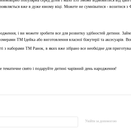
неймовірно популярна серед дітей і мало хто зможе відмовитися від цьо
проявляється вже в дуже юному віці. Можете не сумніватися - возитися з
ародження, і ви можете зробити все для розвитку здібностей дитини. Зай
омерами ТМ Ідейка або виготовлення власної біжутерії та аксесуарів. Во
сті з наборами ТМ Ранок, в яких вже зібрано все необхідне для приготув
е тематичне свято і подаруйте дитині чарівний день народження!
Увійти за допомогою