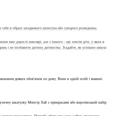
 себе в образі загадкового шпигуна або суворого розвідника.
они вже дорослі школярі, але з іншого - ще зовсім діти, у яких в
грань і не позбавити дитину дитинства. Згадайте, як успішно школа
конання деяких обов'язків по дому. Вони в одній особі і мамині
: музичну шкатулку Монстр Хай з прикрасами або королівський набір