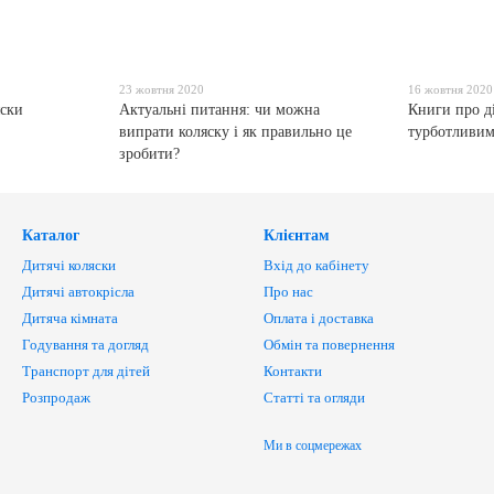
23 жовтня 2020
16 жовтня 2020
яски
Актуальні питання: чи можна
Книги про ді
випрати коляску і як правильно це
турботливим
зробити?
Каталог
Клієнтам
Дитячі коляски
Вхід до кабінету
Дитячі автокрісла
Про нас
Дитяча кімната
Оплата і доставка
Годування та догляд
Обмін та повернення
Транспорт для дітей
Контакти
Розпродаж
Статті та огляди
Ми в соцмережах