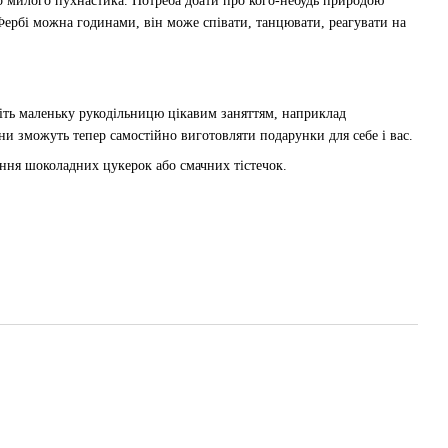
го милого пухнастика. Потреба дбати про кого-небудь природою
 Фербі можна годинами, він може співати, танцювати, реагувати на
міть маленьку рукодільницю цікавим заняттям, наприклад
ни зможуть тепер самостійно виготовляти подарунки для себе і вас.
ання шоколадних цукерок або смачних тістечок.