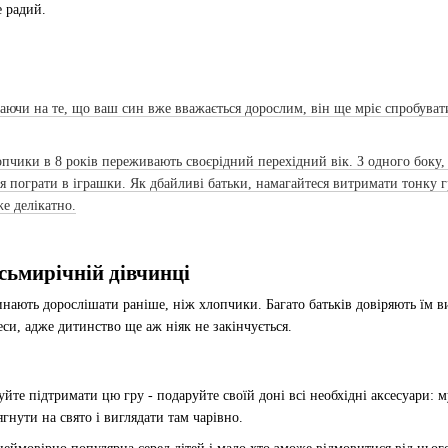
е радий.
ючи на те, що ваш син вже вважається дорослим, він ще мріє спробувати
чики в 8 років переживають своєрідний перехідний вік. З одного боку, в
ня пограти в іграшки. Як дбайливі батьки, намагайтеся витримати тонку 
е делікатно.
сьмирічній дівчинці
инають дорослішати раніше, ніж хлопчики. Багато батьків довіряють їм ви
си, адже дитинство ще аж ніяк не закінчується.
обуйте підтримати цю гру - подаруйте своїй доні всі необхідні аксесуари
ягнути на свято і виглядати там чарівно.