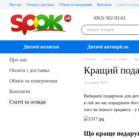
Перейти до основного контенту
Про нас
Оплата і доставка
Обмін та повернення
Контакти
Статті та огля
(063) 502-92-61
Дитячі коляски
Дитячі автокрісла
Про нас
Головна
Статті та огляди
Кр
Кращий пода
Оплата і доставка
Обмін та повернення
24 серпня 2018
Контакти
Вибирати подарунок для дити
Статті та огляди
в той же час порадувати йог
того чи іншого предмета - у 
Що краще подарува