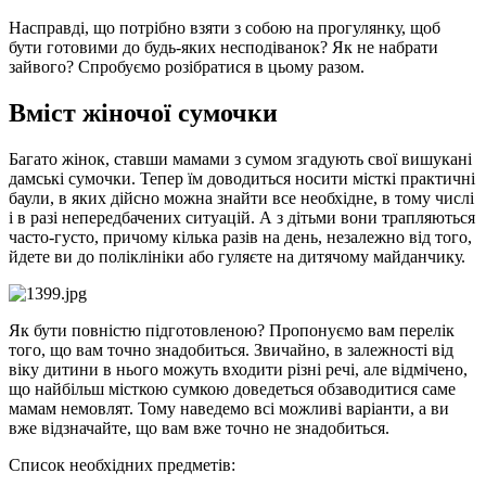
Насправді, що потрібно взяти з собою на прогулянку, щоб
бути готовими до будь-яких несподіванок? Як не набрати
зайвого? Спробуємо розібратися в цьому разом.
Вміст жіночої сумочки
Багато жінок, ставши мамами з сумом згадують свої вишукані
дамські сумочки. Тепер їм доводиться носити місткі практичні
баули, в яких дійсно можна знайти все необхідне, в тому числі
і в разі непередбачених ситуацій. А з дітьми вони трапляються
часто-густо, причому кілька разів на день, незалежно від того,
йдете ви до поліклініки або гуляєте на дитячому майданчику.
Як бути повністю підготовленою? Пропонуємо вам перелік
того, що вам точно знадобиться. Звичайно, в залежності від
віку дитини в нього можуть входити різні речі, але відмічено,
що найбільш місткою сумкою доведеться обзаводитися саме
мамам немовлят. Тому наведемо всі можливі варіанти, а ви
вже відзначайте, що вам вже точно не знадобиться.
Список необхідних предметів: