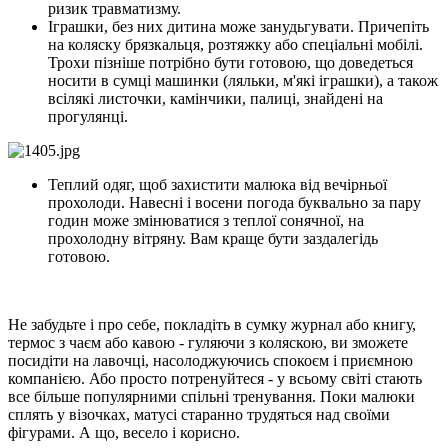
ризик травматизму.
Іграшки, без них дитина може занудьгувати. Причепіть
на коляску брязкальця, розтяжку або спеціальні мобілі.
Трохи пізніше потрібно бути готовою, що доведеться
носити в сумці машинки (ляльки, м'які іграшки), а також
всілякі листочки, камінчики, палиці, знайдені на
прогулянці.
Теплий одяг, щоб захистити малюка від вечірньої
прохолоди. Навесні і восени погода буквально за пару
годин може змінюватися з теплої сонячної, на
прохолодну вітряну. Вам краще бути заздалегідь
готовою.
Не забудьте і про себе, покладіть в сумку журнал або книгу,
термос з чаєм або кавою - гуляючи з коляскою, ви зможете
посидіти на лавочці, насолоджуючись спокоєм і приємною
компанією. Або просто потренуйтеся - у всьому світі стають
все більше популярними спільні тренування. Поки малюки
сплять у візочках, матусі старанно трудяться над своїми
фігурами. А що, весело і корисно.