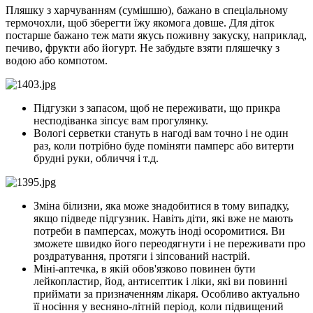
Пляшку з харчуванням (сумішшю), бажано в спеціальному
термочохли, щоб зберегти їжу якомога довше. Для діток
постарше бажано теж мати якусь поживну закуску, наприклад,
печиво, фрукти або йогурт. Не забудьте взяти пляшечку з
водою або компотом.
Підгузки з запасом, щоб не переживати, що прикра
несподіванка зіпсує вам прогулянку.
Вологі серветки стануть в нагоді вам точно і не один
раз, коли потрібно буде поміняти памперс або витерти
брудні руки, обличчя і т.д.
Зміна білизни, яка може знадобитися в тому випадку,
якщо підведе підгузник. Навіть діти, які вже не мають
потреби в памперсах, можуть іноді осоромитися. Ви
зможете швидко його переодягнути і не переживати про
роздратування, протяги і зіпсований настрій.
Міні-аптечка, в якій обов'язково повинен бути
лейкопластир, йод, антисептик і ліки, які ви повинні
приймати за призначенням лікаря. Особливо актуально
її носіння у весняно-літній період, коли підвищений