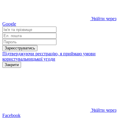
Увійти через
Google
Зареєструватись
Підтверджуючи реєстрацію, я приймаю умови
користувальницької угоди
Закрити
Увійти через
Facebook